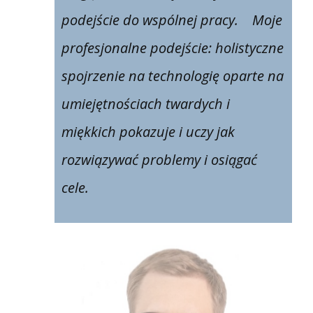
podejście do wspólnej pracy. Moje
profesjonalne podejście: holistyczne
spojrzenie na technologię oparte na
umiejętnościach twardych i
miękkich po​kazuje i uczy jak
rozwiązywać problemy i osiągać
cele.