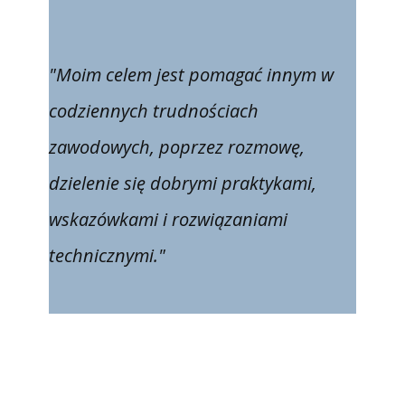
"Moim celem jest pomagać innym w
codziennych trudnościach
zawodowych, poprzez rozmowę,
dzielenie się dobrymi praktykami,
wskazówkami i rozwiązaniami
technicznymi."